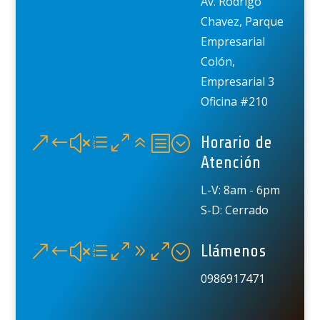
Av. Rodrigo
Chavez, Parque
Empresarial
Colón,
Empresarial 3
Oficina #210
&#xe06b;
Horario de
Atención
L-V: 8am - 6pm
S-D: Cerrado
&#xe090;
Llámenos
0986917471