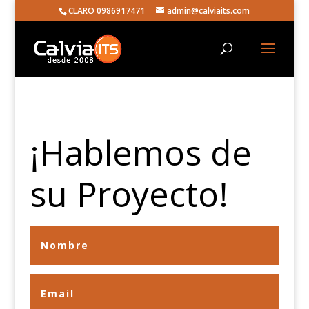
CLARO 0986917471
admin@calviaits.com
¡Hablemos de
su Proyecto!